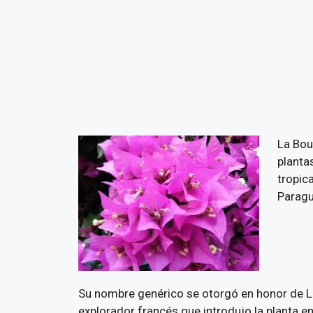
La Bou
planta
tropic
Paragu
Su nombre genérico se otorgó en honor de Lo
explorador francés que introdujo la planta e