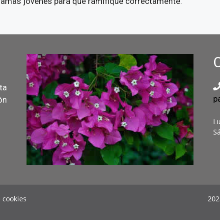
 ramas jóvenes para que ramifique correctamente.
ta
p
ón
Lu
Sá
e cookies
202