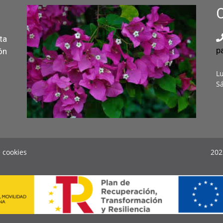
ta
p
ón
Lu
Sá
e cookies
202